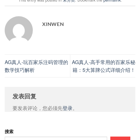
XINWEN
AG真人-玩百家乐注码管理的
AG真人-高手常用的百家乐秘
数学技巧解析
籍：5大算牌公式详细介绍！
发表回复
要发表评论，您必须先
登录
。
搜索