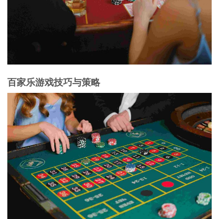
百家乐游戏技巧与策略