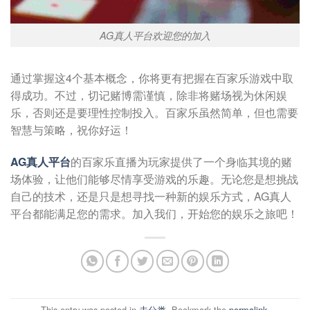
AG真人平台欢迎您的加入
通过掌握这4个基本概念，你将更有把握在百家乐游戏中取
得成功。不过，切记赌博需谨慎，除非将赌场视为休闲娱
乐，否则还是要理性控制投入。百家乐虽然简单，但也需要
智慧与策略，祝你好运！
AG真人平台
的百家乐直播为玩家提供了一个身临其境的赌
场体验，让他们能够尽情享受游戏的乐趣。无论您是想挑战
自己的技术，还是只是想寻找一种新的娱乐方式，AG真人
平台都能满足您的需求。加入我们，开始您的娱乐之旅吧！
This entry was posted in
未分类
. Bookmark the
permalink
.