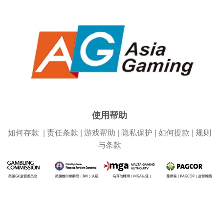
使用帮助
如何存款 | 责任条款 | 游戏帮助 | 隐私保护 | 如何提款 | 规则
与条款