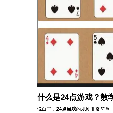
什么是24点游戏？数
说白了，
24点游戏
的规则非常简单