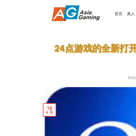
Skip
to
首页
真人
content
24点游戏的全新打
POS
16
4 月