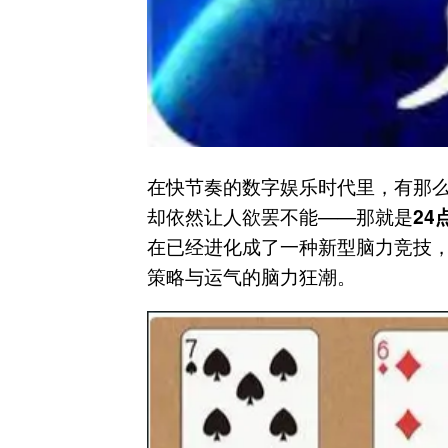
在快节奏的数字娱乐时代里，有那
却依然让人欲罢不能——那就是
24
在已经进化成了一种新型脑力竞技
策略与运气的脑力狂潮。