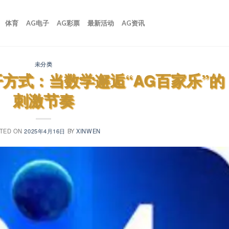
体育
AG电子
AG彩票
最新活动
AG资讯
未分类
开方式：当数学邂逅“AG百家乐”的
刺激节奏
TED ON
2025年4月16日
BY
XINWEN