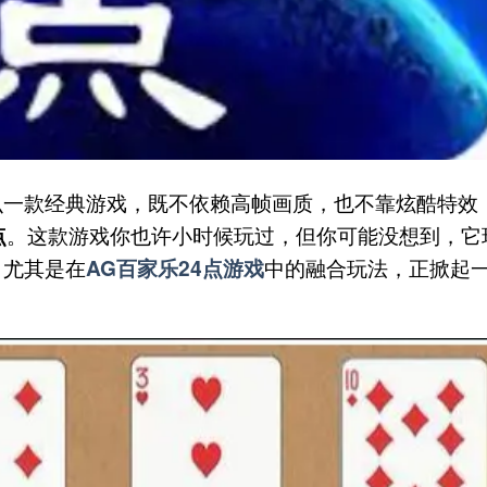
么一款经典游戏，既不依赖高帧画质，也不靠炫酷特效
点
。这款游戏你也许小时候玩过，但你可能没想到，它
，尤其是在
AG百家乐24点游戏
中的融合玩法，正掀起