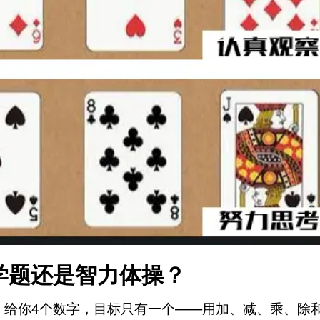
学题还是智力体操？
：给你4个数字，目标只有一个——用加、减、乘、除