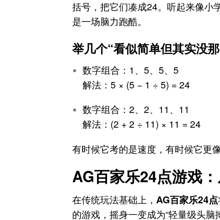
括号，把它们凑成24。听起来像小
是一场脑力跑酷。
举几个“看似简单但其实没那
数字组合：1、5、5、5
解法：5 × (5 − 1 ÷ 5) = 24
数字组合：2、2、11、11
解法：(2 + 2 ÷ 11) × 11 = 24
有时候它考的是速度，有时候它更
AG百家乐24点游戏
在传统玩法基础上，
AG百家乐24点
的游戏，摇身一变成为“轻量级头脑