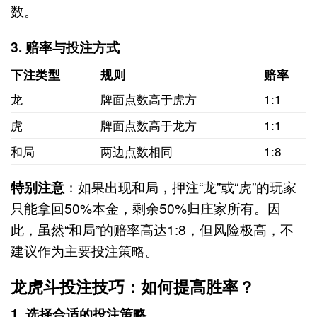
数。
3. 赔率与投注方式
下注类型
规则
赔率
龙
牌面点数高于虎方
1:1
虎
牌面点数高于龙方
1:1
和局
两边点数相同
1:8
特别注意
：如果出现和局，押注“龙”或“虎”的玩家
只能拿回50%本金，剩余50%归庄家所有。因
此，虽然“和局”的赔率高达1:8，但风险极高，不
建议作为主要投注策略。
龙虎斗投注技巧：如何提高胜率？
1. 选择合适的投注策略