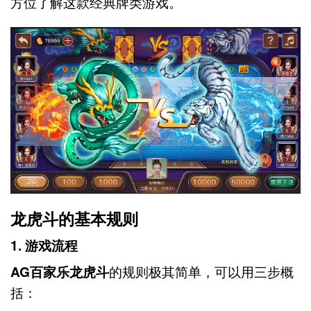
方位了解这款经典牌类游戏。
龙虎斗的基本规则
1. 游戏流程
AG百家乐龙虎斗
的规则极其简单，可以用三步概
括：