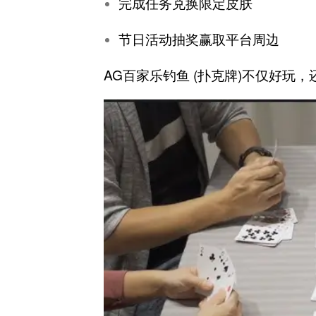
完成任务兑换限定皮肤
节日活动抽奖赢取平台周边
AG百家乐钓鱼 (扑克牌)不仅好玩