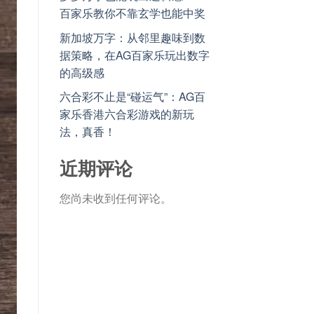
百家乐教你不靠玄学也能中奖
新加坡万字：从邻里趣味到数
据策略，在AG百家乐玩出数字
的高级感
六合彩不止是“碰运气”：AG百
家乐香港六合彩游戏的新玩
法，真香！
近期评论
您尚未收到任何评论。