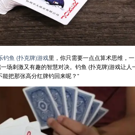
乐钓鱼 (扑克牌)游戏
里，你只需要一点点算术思维，一
一场刺激又有趣的智慧对决。钓鱼 (扑克牌)游戏让人
不能把那张高分红牌钓回来呢？”