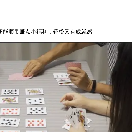
，还能顺带赚点小福利，轻松又有成就感！