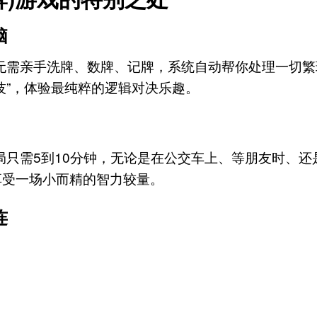
脑
中，无需亲手洗牌、数牌、记牌，系统自动帮你处理一切繁
技”，体验最纯粹的逻辑对决乐趣。
一局只需5到10分钟，无论是在公交车上、等朋友时、还
享受一场小而精的智力较量。
连