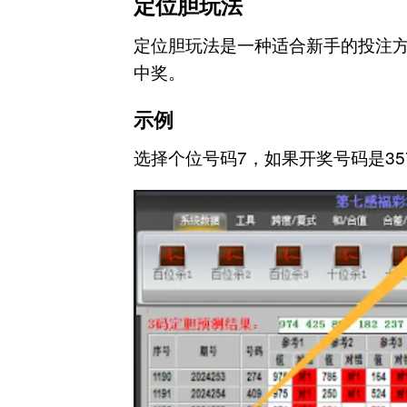
定位胆玩法
定位胆玩法是一种适合新手的投注方
中奖。
示例
选择个位号码7，如果开奖号码是3