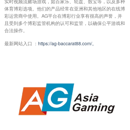
实时视频流赌场游戏，如百家乐、轮盘、骰宝等，以及多种
体育博彩选项。他们的产品经常在亚洲和其他地区的在线博
彩运营商中使用。AG平台在博彩行业享有很高的声誉，并
且受到多个博彩监管机构的认可和监管，以确保公平游戏和
合法操作。
最新网站入口 ：
https://ag-baccarat88.com/。