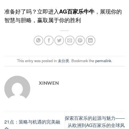
准备好了吗？立即进入
AG百家乐牛牛
，展现你的
智慧与胆略，赢取属于你的胜利
This entry was posted in
未分类
. Bookmark the
permalink
.
XINWEN
探索百家乐的起源与魅力——
21点：策略与机遇的完美融
从欧洲到AG百家乐的全球风
合