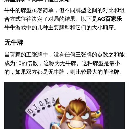
牛牛的牌型虽然简单，但不同牌型之间的对比和组
合方式往往决定了对局的结果。以下是
AG百家乐
牛牛
游戏中的几种主要牌型和它们的大小顺序。
无牛牌
当玩家的五张牌中，没有任何三张牌的点数之和能
成为10的倍数，这称为无牛牌。这种牌型是最小
的，如果双方都是无牛牌，则比较最大的单张牌。