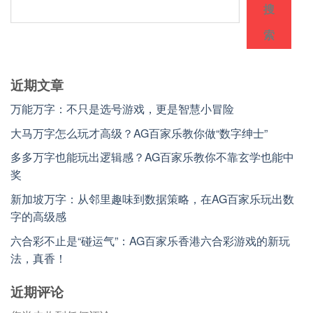
搜
索
近期文章
万能万字：不只是选号游戏，更是智慧小冒险
大马万字怎么玩才高级？AG百家乐教你做“数字绅士”
多多万字也能玩出逻辑感？AG百家乐教你不靠玄学也能中
奖
新加坡万字：从邻里趣味到数据策略，在AG百家乐玩出数
字的高级感
六合彩不止是“碰运气”：AG百家乐香港六合彩游戏的新玩
法，真香！
近期评论