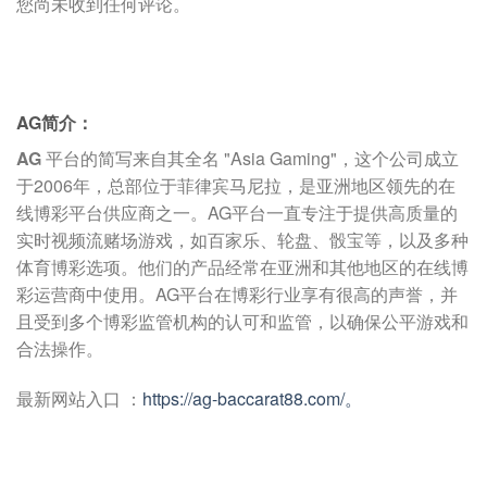
您尚未收到任何评论。
AG简介：
AG
平台的简写来自其全名 "Asia Gaming"，这个公司成立
于2006年，总部位于菲律宾马尼拉，是亚洲地区领先的在
线博彩平台供应商之一。AG平台一直专注于提供高质量的
实时视频流赌场游戏，如百家乐、轮盘、骰宝等，以及多种
体育博彩选项。他们的产品经常在亚洲和其他地区的在线博
彩运营商中使用。AG平台在博彩行业享有很高的声誉，并
且受到多个博彩监管机构的认可和监管，以确保公平游戏和
合法操作。
最新网站入口 ：
https://ag-baccarat88.com/。