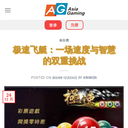
Skip
to
content
注册
登录
未分类
极速飞艇：一场速度与智慧
的双重挑战
POSTED ON
2024年12月24日
BY
XINWEN
24
12 月