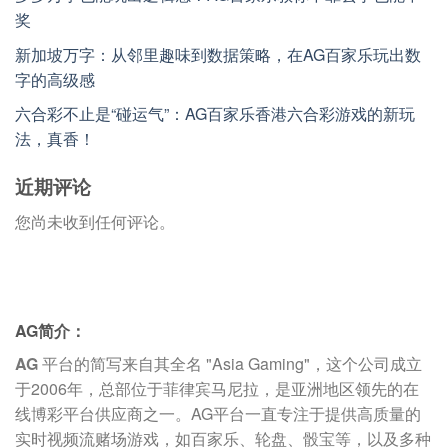
奖
新加坡万字：从邻里趣味到数据策略，在AG百家乐玩出数
字的高级感
六合彩不止是“碰运气”：AG百家乐香港六合彩游戏的新玩
法，真香！
近期评论
您尚未收到任何评论。
AG简介：
AG
平台的简写来自其全名 "Asia Gaming"，这个公司成立
于2006年，总部位于菲律宾马尼拉，是亚洲地区领先的在
线博彩平台供应商之一。AG平台一直专注于提供高质量的
实时视频流赌场游戏，如百家乐、轮盘、骰宝等，以及多种