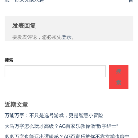
发表回复
要发表评论，您必须先
登录
。
搜索
搜
索
近期文章
万能万字：不只是选号游戏，更是智慧小冒险
大马万字怎么玩才高级？AG百家乐教你做“数字绅士”
多多万字也能玩出逻辑感？AG百家乐教你不靠玄学也能中