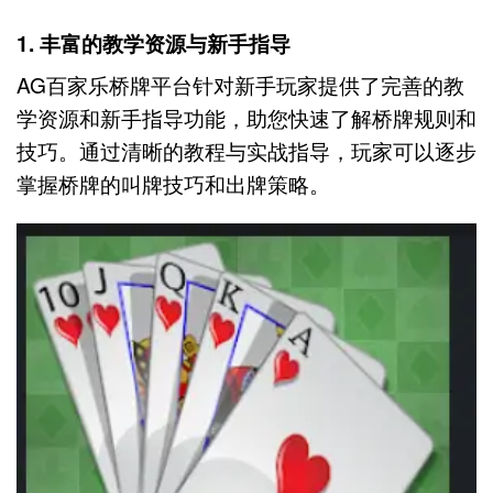
1. 丰富的教学资源与新手指导
AG百家乐桥牌平台针对新手玩家提供了完善的教
学资源和新手指导功能，助您快速了解桥牌规则和
技巧。通过清晰的教程与实战指导，玩家可以逐步
掌握桥牌的叫牌技巧和出牌策略。