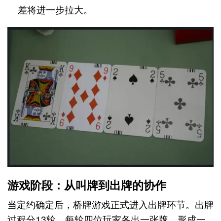
差将进一步拉大。
游戏阶段：从叫牌到出牌的协作
当定约确定后，桥牌游戏正式进入出牌环节。出牌
过程分13轮，每轮四位玩家各出一张牌，形成一