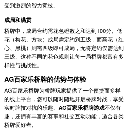
受到激烈的智力竞技。
成局和满贯
桥牌中，成局合约需花色磴数之和达到100分。低
花（梅花、方块）成局需定约到五级，而高花（红
心、黑桃）则需四级即可成局，无将定约仅需达到
三级。这种不同的花色规则让每一局桥牌都富有多
样性与挑战性。
AG百家乐桥牌的优势与体验
AG百家乐桥牌为桥牌玩家提供了一个便捷而多样
的线上平台，您可以随时随地开启桥牌对战，享受
实时牌技对抗的乐趣。
AG百家乐桥牌游戏
不仅有
趣，还拥有丰富的赛事和社交互动功能，适合各类
桥牌爱好者。