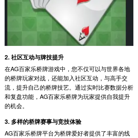
2. 社区互动与牌技提升
在AG百家乐桥牌游戏中，您不仅可以与世界各地
的桥牌玩家对战，还能加入社区互动，与高手交
流，提升自己的桥牌技艺。通过实时比赛数据分析
和复盘功能，AG百家乐桥牌为玩家提供自我提升
的机会。
3. 多样的桥牌赛事与竞技体验
AG百家乐桥牌平台为桥牌爱好者提供了丰富的线