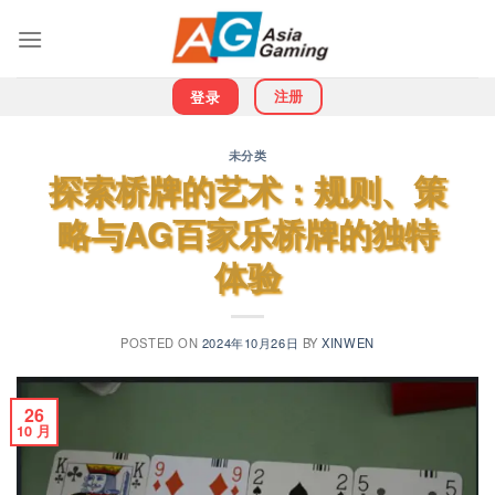
Skip
to
content
注册
登录
未分类
探索桥牌的艺术：规则、策
略与AG百家乐桥牌的独特
体验
POSTED ON
2024年10月26日
BY
XINWEN
26
10 月