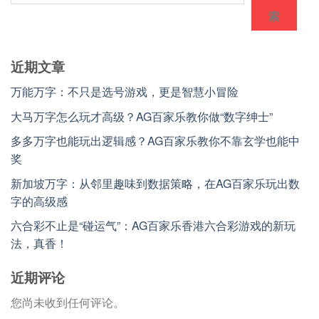
索
近期文章
万能万字：不只是选号游戏，更是智慧小冒险
大马万字怎么玩才高级？AG百家乐教你做“数字绅士”
多多万字也能玩出逻辑感？AG百家乐教你不靠玄学也能中
奖
新加坡万字：从邻里趣味到数据策略，在AG百家乐玩出数
字的高级感
六合彩不止是“碰运气”：AG百家乐香港六合彩游戏的新玩
法，真香！
近期评论
您尚未收到任何评论。