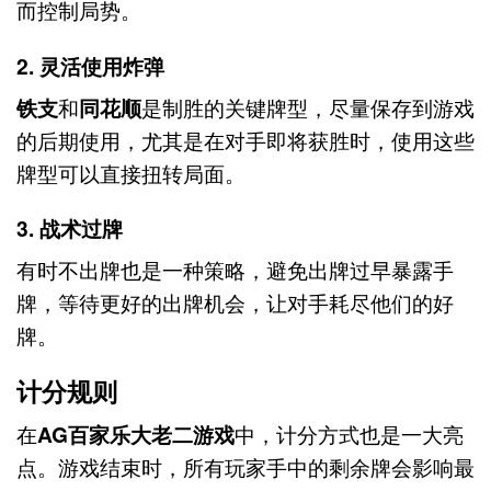
而控制局势。
2. 灵活使用炸弹
铁支
和
同花顺
是制胜的关键牌型，尽量保存到游戏
的后期使用，尤其是在对手即将获胜时，使用这些
牌型可以直接扭转局面。
3. 战术过牌
有时不出牌也是一种策略，避免出牌过早暴露手
牌，等待更好的出牌机会，让对手耗尽他们的好
牌。
计分规则
在
AG百家乐大老二游戏
中，计分方式也是一大亮
点。游戏结束时，所有玩家手中的剩余牌会影响最