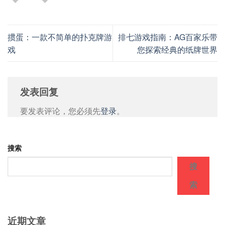
掼蛋：一款不简单的扑克牌游
排七游戏指南：AG百家乐带
戏
您探索经典的纸牌世界
发表回复
要发表评论，您必须先
登录
。
搜索
搜
索
近期文章