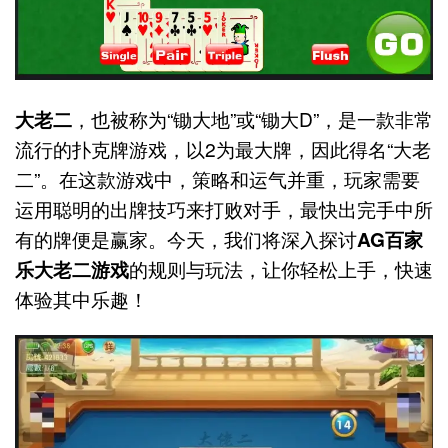
大老二
，也被称为“锄大地”或“锄大D”，是一款非常
流行的扑克牌游戏，以2为最大牌，因此得名“大老
二”。在这款游戏中，策略和运气并重，玩家需要
运用聪明的出牌技巧来打败对手，最快出完手中所
有的牌便是赢家。今天，我们将深入探讨
AG百家
乐大老二游戏
的规则与玩法，让你轻松上手，快速
体验其中乐趣！