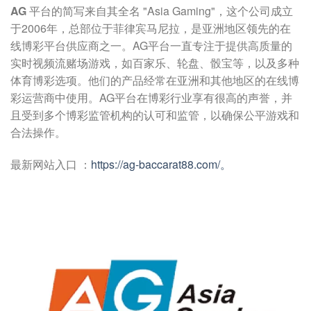
AG
平台的简写来自其全名 "Asia Gaming"，这个公司成立
于2006年，总部位于菲律宾马尼拉，是亚洲地区领先的在
线博彩平台供应商之一。AG平台一直专注于提供高质量的
实时视频流赌场游戏，如百家乐、轮盘、骰宝等，以及多种
体育博彩选项。他们的产品经常在亚洲和其他地区的在线博
彩运营商中使用。AG平台在博彩行业享有很高的声誉，并
且受到多个博彩监管机构的认可和监管，以确保公平游戏和
合法操作。
最新网站入口 ：
https://ag-baccarat88.com/。